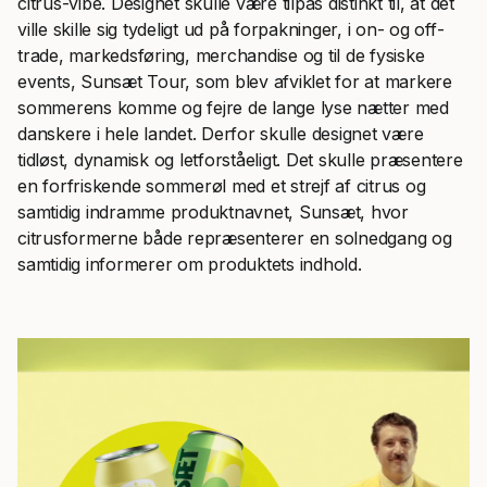
citrus-vibe. Designet skulle være tilpas distinkt til, at det
ville skille sig tydeligt ud på forpakninger, i on- og off-
trade, markedsføring, merchandise og til de fysiske
events, Sunsæt Tour, som blev afviklet for at markere
sommerens komme og fejre de lange lyse nætter med
danskere i hele landet. Derfor skulle designet være
tidløst, dynamisk og letforståeligt. Det skulle præsentere
en forfriskende sommerøl med et strejf af citrus og
samtidig indramme produktnavnet, Sunsæt, hvor
citrusformerne både repræsenterer en solnedgang og
samtidig informerer om produktets indhold.