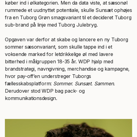
køber ind i ølkategorien. Men da data viste, at sæsonøl
rummede et uudnyttet potentiale, skulle Sunsæt ophøjes
fra en Tuborg Grøn smagsvariant til et decideret Tuborg
sub-brand på linje med Tuborg Julebryg.
Opgaven var derfor at skabe og lancere en ny Tuborg
sommer sæsonvariant, som skulle tappe ind i et
voksende marked for letdrikkelige øl med lavere
bitterhed i målgruppen 18-35 år. WDP hjalp med
brandstrategi, navngivning, merchandise og kampagne,
hvor pay-off’en understreger Tuborgs
fællesskabsplatform:
Sommer. Sunsæt. Sammen.
Derudover stod WDP bag pack- og
kommunikationsdesign.