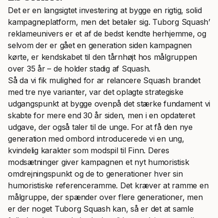
Det er en langsigtet investering at bygge en rigtig, solid
kampagneplatform, men det betaler sig. Tuborg Squash’
reklameunivers er et af de bedst kendte herhjemme, og
selvom der er gået en generation siden kampagnen
kørte, er kendskabet til den tårnhøjt hos målgruppen
over 35 år – de holder stadig af Squash.
Så da vi fik mulighed for ar relancere Squash brandet
med tre nye varianter, var det oplagte strategiske
udgangspunkt at bygge ovenpå det stærke fundament vi
skabte for mere end 30 år siden, men i en opdateret
udgave, der også taler til de unge. For at få den nye
generation med ombord introducerede vi en ung,
kvindelig karakter som modspil til Finn. Deres
modsætninger giver kampagnen et nyt humoristisk
omdrejningspunkt og de to generationer hver sin
humoristiske referenceramme. Det kræver at ramme en
målgruppe, der spænder over flere generationer, men
er der noget Tuborg Squash kan, så er det at samle